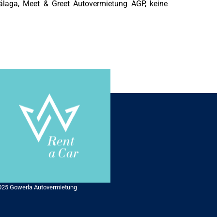
laga, Meet & Greet Autovermietung AGP, keine
025 Gowerla Autovermietung