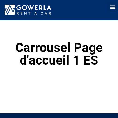
Location de voit
Louer une voitur
Location lo
Qui somme
Vente 
Carrousel Page
d'accueil 1 ES