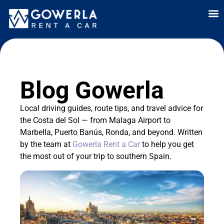
Location de voit
Louer une voitur
Location lo
Qui somme
Vente 
Blog Gowerla
Local driving guides, route tips, and travel advice for
the Costa del Sol — from Malaga Airport to
Marbella, Puerto Banús, Ronda, and beyond. Written
by the team at
Gowerla Rent a Car
to help you get
the most out of your trip to southern Spain.