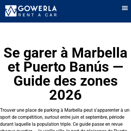
Location de voit
Louer une voitur
Location lo
Qui somme
Vente 
Se garer à Marbella
et Puerto Banús —
Guide des zones
2026
Trouver une place de parking à Marbella peut s'apparenter à un
sport de compétition, surtout entre juin et septembre, période
durant laquelle la population triple. Ce guide passe en revue