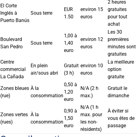
2 heures
El Corte
EUR
environ 15
gratuites
Inglés à
Sous terre
1.50
euros
pour tout
Puerto Banús
achat
Les 30
1,00 à
Boulevard
environ 12
premières
Sous terre
1,40
San Pedro
euros
minutes sont
euro
gratuites
Centre
La meilleure
En plein
Gratuit
environ 10
commercial
option
air/sous abri
(3 h)
euros
La Cañada
gratuite
0,50 à
Zones bleues
À la
N/A (2 h
Gratuit le
1,20
(rue)
consommation
max.)
dimanche
euro
N/A (1 h
0,90 à
À éviter si
Zones vertes
À la
max. pour
1,50
vous êtes de
(rues)
consommation
les non-
euro
passage
résidents)