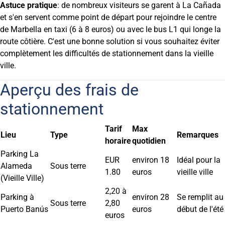
Astuce pratique
: de nombreux visiteurs se garent à La Cañada
et s'en servent comme point de départ pour rejoindre le centre
de Marbella en taxi (6 à 8 euros) ou avec le bus L1 qui longe la
route côtière. C'est une bonne solution si vous souhaitez éviter
complètement les difficultés de stationnement dans la vieille
ville.
Aperçu des frais de
stationnement
Tarif
Max
Lieu
Type
Remarques
horaire
quotidien
Parking La
EUR
environ 18
Idéal pour la
Alameda
Sous terre
1.80
euros
vieille ville
(Vieille Ville)
2,20 à
Parking à
environ 28
Se remplit au
Sous terre
2,80
Puerto Banús
euros
début de l'été
euros