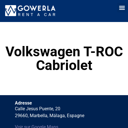
Location de voit
Louer une voitur
Location lo
Qui somme
Vente 
Volkswagen T-ROC
Cabriolet
Adresse
Calle Jesus Puente, 20
29660, Marbella, Málaga, Espagne
Voir sur Google Maps