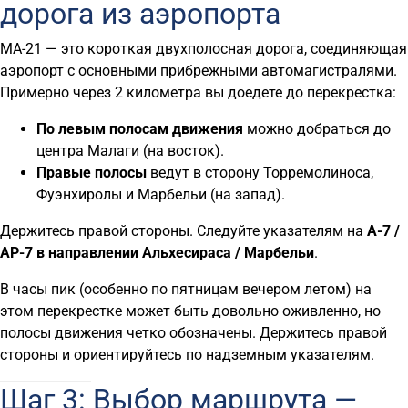
дорога из аэропорта
MA-21 — это короткая двухполосная дорога, соединяющая
аэропорт с основными прибрежными автомагистралями.
Примерно через 2 километра вы доедете до перекрестка:
По левым полосам движения
можно добраться до
центра Малаги (на восток).
Правые полосы
ведут в сторону Торремолиноса,
Фуэнхиролы и Марбельи (на запад).
Держитесь правой стороны. Следуйте указателям на
A-7 /
AP-7 в направлении Альхесираса / Марбельи
.
В часы пик (особенно по пятницам вечером летом) на
этом перекрестке может быть довольно оживленно, но
полосы движения четко обозначены. Держитесь правой
стороны и ориентируйтесь по надземным указателям.
Шаг 3: Выбор маршрута —