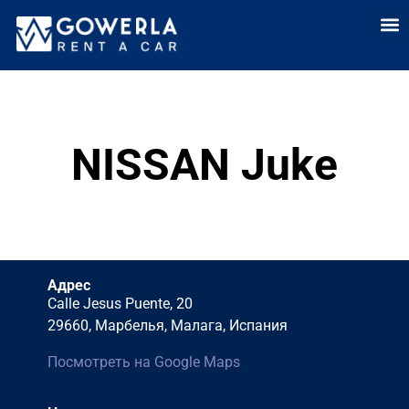
Аренда
Аренда автомоб
Долгоср
Прод
NISSAN Juke
Адрес
Calle Jesus Puente, 20
29660, Марбелья, Малага, Испания
Посмотреть на Google Maps