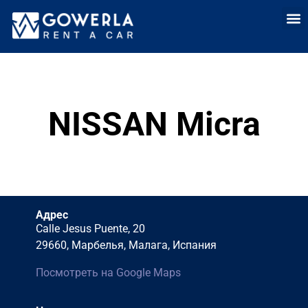
Аренда
Аренда автомоб
Долгоср
Прод
NISSAN Micra
Адрес
Calle Jesus Puente, 20
29660, Марбелья, Малага, Испания
Посмотреть на Google Maps