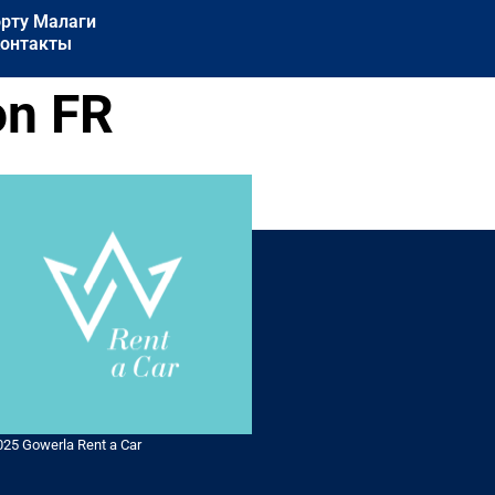
орту Малаги
онтакты
on FR
025 Gowerla Rent a Car