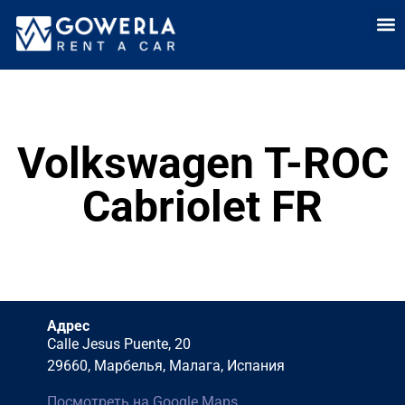
Аренда
Аренда автомоб
Долгоср
Прод
Volkswagen T-ROC
Cabriolet FR
Адрес
Calle Jesus Puente, 20
29660, Марбелья, Малага, Испания
Посмотреть на Google Maps