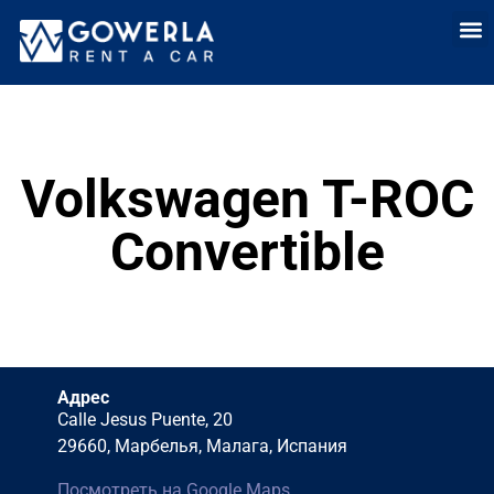
Аренда
Аренда автомоб
Долгоср
Прод
Volkswagen T-ROC
Convertible
Адрес
Calle Jesus Puente, 20
29660, Марбелья, Малага, Испания
Посмотреть на Google Maps