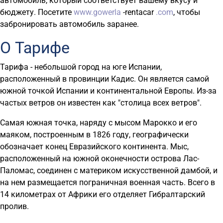
автомобиль, который соответствует вашему вкусу и
бюджету. Посетите
www.gowerla
-rentacar
.com
, чтобы
забронировать автомобиль заранее.
О Тарифе
Тарифа - небольшой город на юге Испании,
расположенный в провинции Кадис. Он является самой
южной точкой Испании и континентальной Европы. Из-за
частых ветров он известен как "столица всех ветров".
Самая южная точка, наряду с мысом Марокко и его
маяком, построенным в 1826 году, географически
обозначает конец Евразийского континента. Мыс,
расположенный на южной оконечности острова Лас-
Паломас, соединен с материком искусственной дамбой, и
на нем размещается пограничная военная часть. Всего в
14 километрах от Африки его отделяет Гибралтарский
пролив.