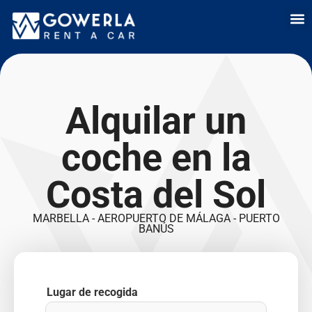
Alquiler de coch
Alquiler de c
Alquil
Quién
Venta 
Alquilar un
coche en la
Costa del Sol
MARBELLA - AEROPUERTO DE MÁLAGA - PUERTO
BANÚS
Lugar de recogida