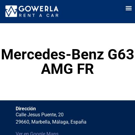
Alquiler de coch
Alquiler de c
Alquil
Quién
Venta 
Mercedes-Benz G63
AMG FR
Dirección
Calle Jesus Puente, 20
29660, Marbella, Málaga, España
Ver en Google Maps