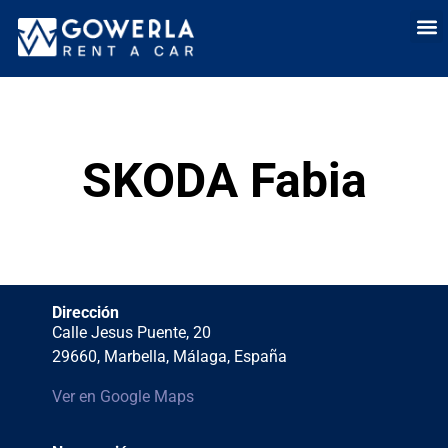
Alquiler de coch
Alquiler de c
Alquil
Quién
Venta 
SKODA Fabia
Dirección
Calle Jesus Puente, 20
29660, Marbella, Málaga, España
Ver en Google Maps